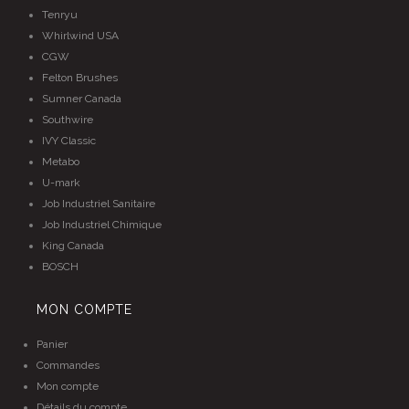
Tenryu
Whirlwind USA
CGW
Felton Brushes
Sumner Canada
Southwire
IVY Classic
Metabo
U-mark
Job Industriel Sanitaire
Job Industriel Chimique
King Canada
BOSCH
MON COMPTE
Panier
Commandes
Mon compte
Détails du compte