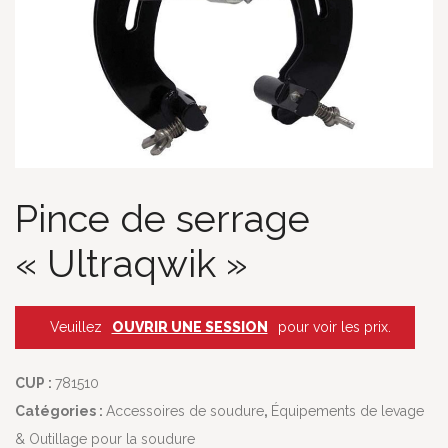
Pince de serrage
« Ultraqwik »
Veuillez
OUVRIR UNE SESSION
pour voir les prix.
CUP :
781510
Catégories :
Accessoires de soudure
,
Équipements de levage
& Outillage pour la soudure