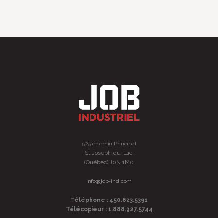
525 chemin Principal
St-Joseph-du-Lac,
(Québec) J0N 1M0
info@job-ind.com
Téléphone : 450.623.5391
Télécopieur : 1.888.927.5744