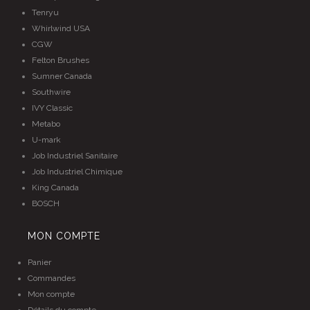
Tenryu
Whirlwind USA
CGW
Felton Brushes
Sumner Canada
Southwire
IVY Classic
Metabo
U-mark
Job Industriel Sanitaire
Job Industriel Chimique
King Canada
BOSCH
MON COMPTE
Panier
Commandes
Mon compte