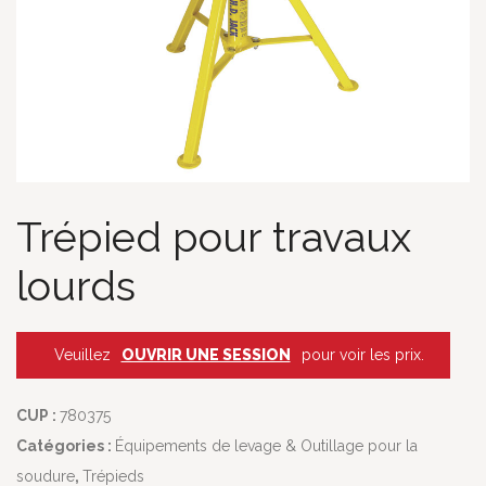
Trépied pour travaux
lourds
Veuillez
OUVRIR UNE SESSION
pour voir les prix.
CUP :
780375
Catégories :
Équipements de levage & Outillage pour la
soudure
,
Trépieds