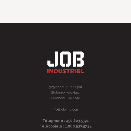
525 chemin Principal
St-Joseph-du-Lac,
(Québec) J0N 1M0
info@job-ind.com
Téléphone : 450.623.5391
Télécopieur : 1.888.927.5744