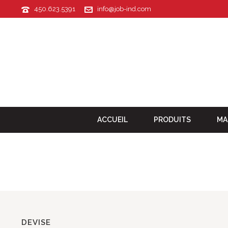
450.623.5391
info@job-ind.com
ACCUEIL
PRODUITS
MA
DEVISE