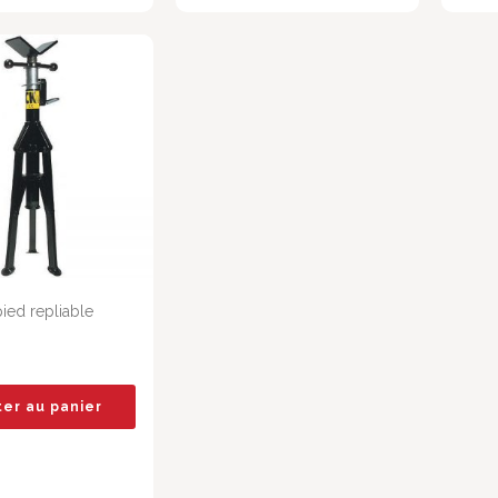
ied repliable
ter au panier