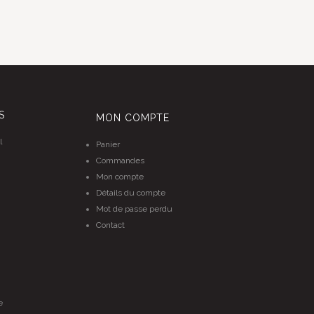
S
MON COMPTE
l
Panier
Commandes
Mon compte
Détails du compte
Mot de passe perdu
Contact
e