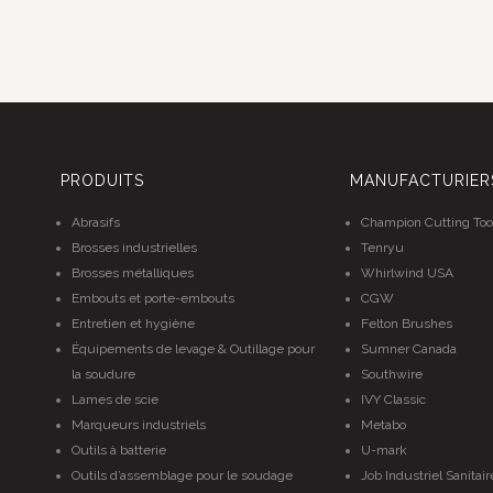
PRODUITS
MANUFACTURIER
Abrasifs
Champion Cutting Too
Brosses industrielles
Tenryu
Brosses métalliques
Whirlwind USA
Embouts et porte-embouts
CGW
Entretien et hygiène
Felton Brushes
Équipements de levage & Outillage pour
Sumner Canada
la soudure
Southwire
Lames de scie
IVY Classic
Marqueurs industriels
Metabo
Outils à batterie
U-mark
Outils d’assemblage pour le soudage
Job Industriel Sanitair