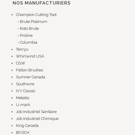
NOS MANUFACTURIERS
Champion Cutting Tool
Brute Platinum
Roto Brute
Proline
Columbia
Tenryu
Whirlwind USA
CGW
Felton Brushes
Sumner Canada
Southwire
IVY Classic
Metabo
U-mark
Job Industriel Sanitaire
Job Industriel Chimique
King Canada
BOSCH