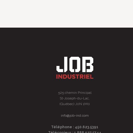
525 chemin Principal
St-Joseph-du-Lac,
(Québec) J0N 1M0
info@job-ind.com
Téléphone : 450.623.5391
Télécopieur : 1.888.927.5744