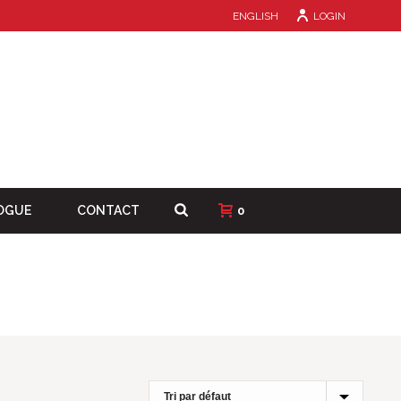
ENGLISH
LOGIN
OGUE
CONTACT
0
HOME
/
PRODUITS
/
TRÉPIEDS