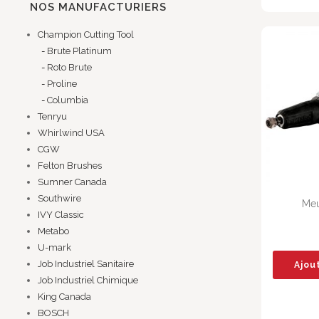
NOS MANUFACTURIERS
Champion Cutting Tool
Brute Platinum
Roto Brute
Proline
Columbia
Tenryu
Whirlwind USA
CGW
Felton Brushes
Sumner Canada
Southwire
Meu
IVY Classic
Metabo
U-mark
Job Industriel Sanitaire
Ajou
Job Industriel Chimique
King Canada
BOSCH