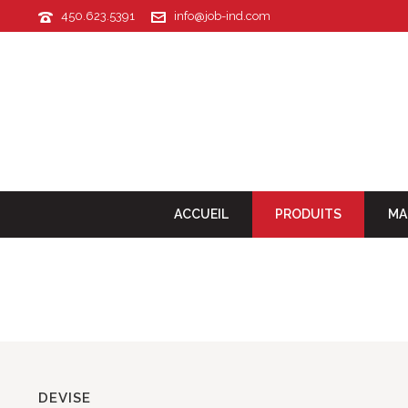
450.623.5391
info@job-ind.com
ACCUEIL
PRODUITS
MA
DEVISE