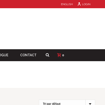
ENGLISH
LOGIN
OGUE
CONTACT
0
HOME
/
PRODUITS
/
OUTILS ÉLECTRIQUES