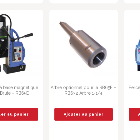
à base magnétique
Arbre optionnel pour la RB65E –
Perc
Brute – RB65E
RB632 Arbre 1-1/4
ter au panier
Ajouter au panier