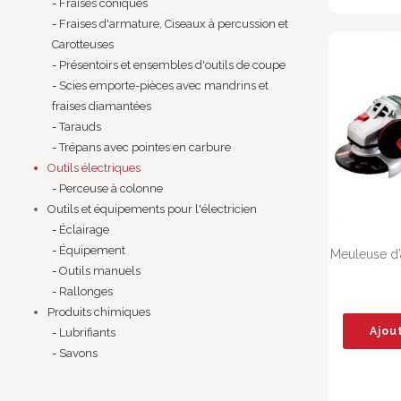
Fraises coniques
Fraises d'armature, Ciseaux à percussion et
Carotteuses
Présentoirs et ensembles d'outils de coupe
Scies emporte-pièces avec mandrins et
fraises diamantées
Tarauds
Trépans avec pointes en carbure
Outils électriques
Perceuse à colonne
Outils et équipements pour l'électricien
Éclairage
Équipement
Meuleuse d’
Outils manuels
Rallonges
Produits chimiques
Ajou
Lubrifiants
Savons