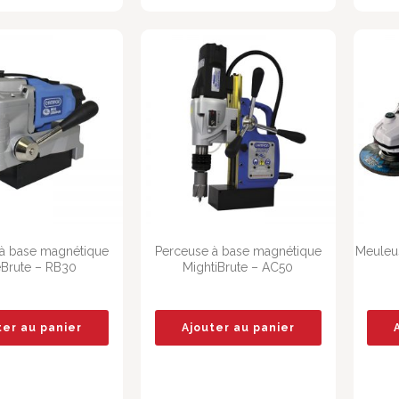
à base magnétique
Perceuse à base magnétique
Meuleus
leBrute – RB30
MightiBrute – AC50
ter au panier
Ajouter au panier