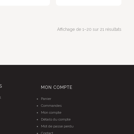
Affichage de 1–20 sur 21 résultats
S
MON COMPTE
l
Panier
Commandes
Mon compte
Détails du compte
Mot de passe perdu
Contact