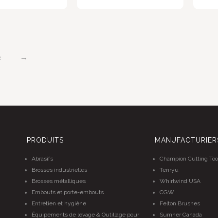
→
2
PRODUITS
MANUFACTURIER
Abrasifs
Champion Cutting Too
Brosses industrielles
Tenryu
Brosses métalliques
Whirlwind USA
Embouts et porte-embouts
CGW
Entretien et hygiène
Felton Brushes
Équipements de levage & Outillage pour
Sumner Canada