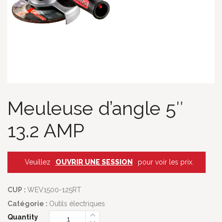
Meuleuse d’angle 5″
13.2 AMP
Veuillez
OUVRIR UNE SESSION
pour voir les prix.
CUP :
WEV1500-125RT
Catégorie :
Outils électriques
Quantity