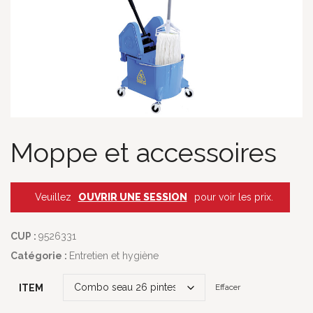
Moppe et accessoires
Veuillez
OUVRIR UNE SESSION
pour voir les prix.
CUP :
9526331
Catégorie :
Entretien et hygiène
ITEM
Effacer