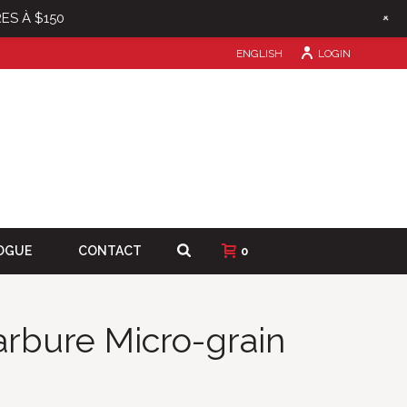
+
ES À $150
ENGLISH
LOGIN
OGUE
CONTACT
0
arbure Micro-grain