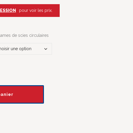
SESSION
pour voir les prix.
ames de scies circulaires
panier