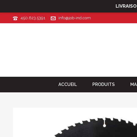
LIVRAIS
450.623.5391
info@job-ind.com
ACCUEIL
PRODUITS
MA