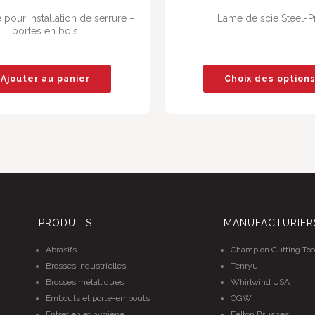
pour installation de serrure –
Lame de scie Steel-P
portes en bois
Ajouter au panier
Choix des option
PRODUITS
MANUFACTURIER
Abrasifs
Champion Cutting Too
Brosses industrielles
Tenryu
Brosses métalliques
Whirlwind USA
Embouts et porte-embouts
CGW
Entretien et hygiène
Felton Brushes