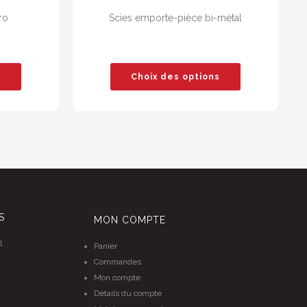
ro
Scies emporte-pièce bi-métal
s
Choix des options
S
MON COMPTE
l
Panier
Commandes
Mon compte
Détails du compte