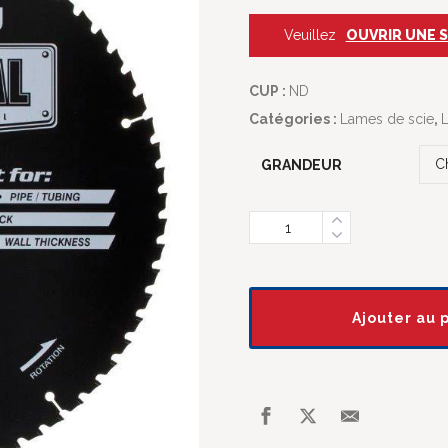
Veuillez
OUVRIR UNE 
CUP :
ND
Catégories :
Lames de scie
,
L
GRANDEUR
Quantity
Ajouter au 