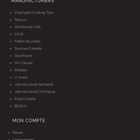
MANUFACTURIERS
Champion Cutting Tool
Tenryu
Whirlwind USA
CGW
Felton Brushes
Sumner Canada
Southwire
IVY Classic
Metabo
U-mark
Job Industriel Sanitaire
Job Industriel Chimique
King Canada
BOSCH
MON COMPTE
Panier
Commandes