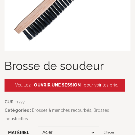
Brosse de soudeur
Veuillez
OUVRIR UNE SESSION
pour voir les prix.
CUP :
1777
Catégories :
Brosses à manches recourbés
,
Brosses
industrielles
MATÉRIEL
Effacer