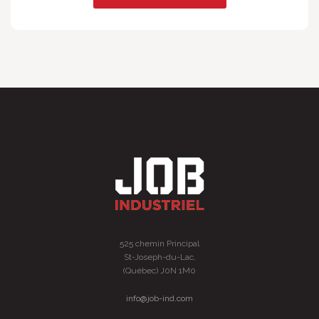
525 chemin Principal
St-Joseph-du-Lac,
(Québec) J0N 1M0
info@job-ind.com